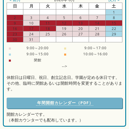
日
月
火
水
木
金
土
1
2
3
4
5
6
7
8
9
10
11
12
13
14
15
16
17
18
19
20
21
22
23
24
25
26
27
28
29
30
31
■
9:00～20:00
■
9:00～17:00
■
9:00～15:00
■
10:00～16:00
■
閉館
-->
休館日は日曜日、祝日、創立記念日。学園が定める休日です。
その他、臨時に閉館あるいは開館時間を変更することがありま
す。
年間開館カレンダー（PDF）
開館カレンダーです。
（本館カウンターでも配布しています。）